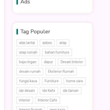
Ads
Tag Populer
alas lantai
asbes
atap
atap rumah
bahan furniture
baja ringan
dapur
Desain Interior
desain rumah
Eksterior Rumah
fungsi kaca
Furniture
home care
ide desain
Ide Kafe
ide taman
interior
Interior Cafe
Interior Rumah
jenis kaca