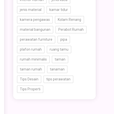
jenis material
kamar tidur
kamera pengawas
Kolam Renang
material bangunan
Perabot Rumah
perawatan furniture
pipa
plafon rumah
ruang tamu
rumah minimalis
taman
taman rumah
tanaman
Tips Desain
tips perawatan
Tips Properti