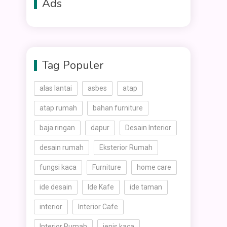
Ads
Tag Populer
alas lantai
asbes
atap
atap rumah
bahan furniture
baja ringan
dapur
Desain Interior
desain rumah
Eksterior Rumah
fungsi kaca
Furniture
home care
ide desain
Ide Kafe
ide taman
interior
Interior Cafe
Interior Rumah
jenis kaca