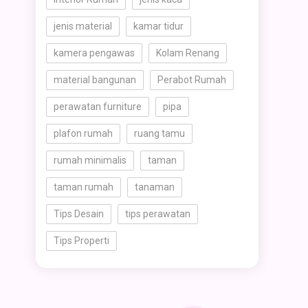
jenis material
kamar tidur
kamera pengawas
Kolam Renang
material bangunan
Perabot Rumah
perawatan furniture
pipa
plafon rumah
ruang tamu
rumah minimalis
taman
taman rumah
tanaman
Tips Desain
tips perawatan
Tips Properti