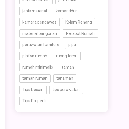
jenis material
kamar tidur
kamera pengawas
Kolam Renang
material bangunan
Perabot Rumah
perawatan furniture
pipa
plafon rumah
ruang tamu
rumah minimalis
taman
taman rumah
tanaman
Tips Desain
tips perawatan
Tips Properti