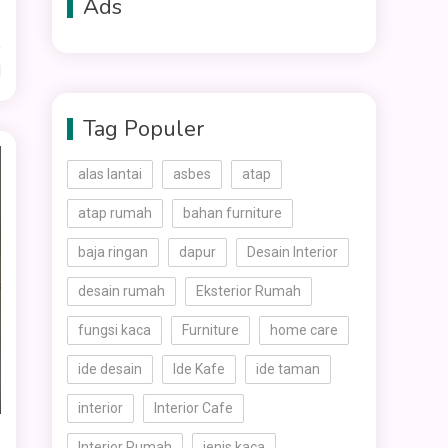
Ads
d
Tag Populer
alas lantai
asbes
atap
atap rumah
bahan furniture
baja ringan
dapur
Desain Interior
desain rumah
Eksterior Rumah
fungsi kaca
Furniture
home care
ide desain
Ide Kafe
ide taman
interior
Interior Cafe
Interior Rumah
jenis kaca