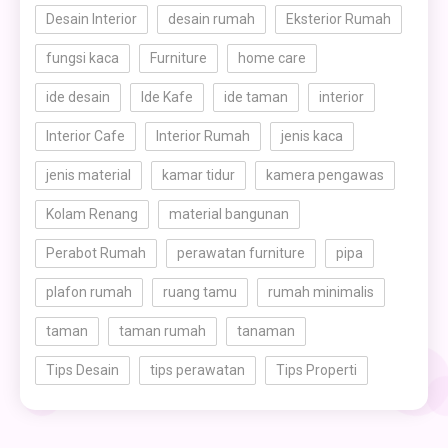
Desain Interior
desain rumah
Eksterior Rumah
fungsi kaca
Furniture
home care
ide desain
Ide Kafe
ide taman
interior
Interior Cafe
Interior Rumah
jenis kaca
jenis material
kamar tidur
kamera pengawas
Kolam Renang
material bangunan
Perabot Rumah
perawatan furniture
pipa
plafon rumah
ruang tamu
rumah minimalis
taman
taman rumah
tanaman
Tips Desain
tips perawatan
Tips Properti