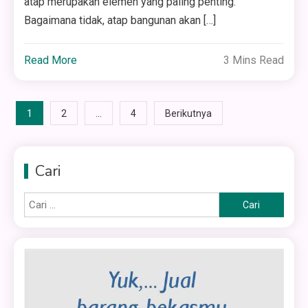
atap merupakan elemen yang paling penting.
Bagaimana tidak, atap bangunan akan […]
Read More
3 Mins Read
Paginasi
1
…
2
4
Berikutnya
pos
Cari
Cari
untuk: