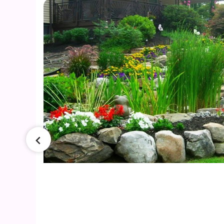
g
ngi
gai