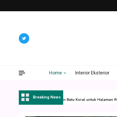
Skip
to
content
Home
Interior Eksterior
06/08/2026
Breaking News
Ide Desain Taman Batu Koral untuk Halaman Rumah 