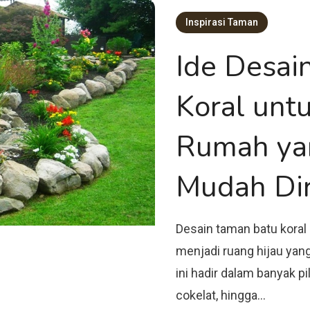
Inspirasi Taman
Ide Desai
Koral unt
Rumah ya
Mudah Di
Desain taman batu kor
menjadi ruang hijau yang 
ini hadir dalam banyak pi
cokelat, hingga…