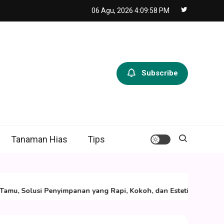
06 Agu, 2026
4:09:59 PM
Subscribe
Tanaman Hias
Tips
02/0
Solusi Penyimpanan yang Rapi, Kokoh, dan Estetik
Des