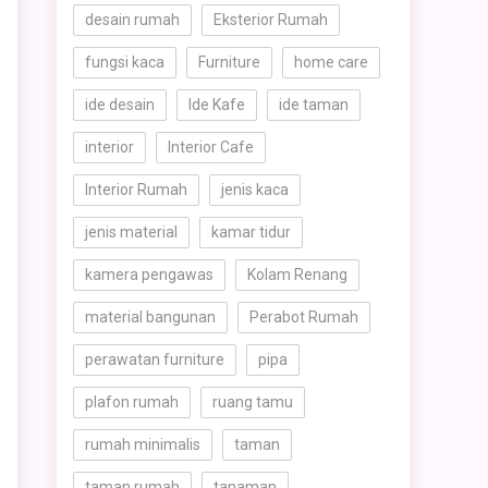
desain rumah
Eksterior Rumah
fungsi kaca
Furniture
home care
ide desain
Ide Kafe
ide taman
interior
Interior Cafe
Interior Rumah
jenis kaca
jenis material
kamar tidur
kamera pengawas
Kolam Renang
material bangunan
Perabot Rumah
perawatan furniture
pipa
plafon rumah
ruang tamu
rumah minimalis
taman
taman rumah
tanaman