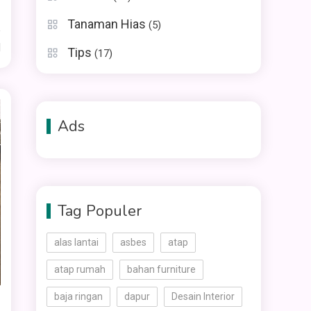
Tanaman Hias
(5)
d
Tips
(17)
Ads
Tag Populer
alas lantai
asbes
atap
atap rumah
bahan furniture
baja ringan
dapur
Desain Interior