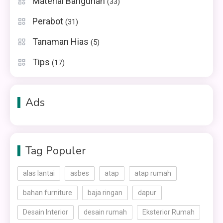
Material Bangunan
(33)
Perabot
(31)
Tanaman Hias
(5)
Tips
(17)
Ads
Tag Populer
alas lantai
asbes
atap
atap rumah
bahan furniture
baja ringan
dapur
Desain Interior
desain rumah
Eksterior Rumah