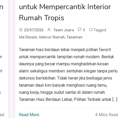
n
untuk Mempercantik Interior
Rumah Tropis
0
Tagged
25/07/2026
Team Juaru
,
,
Ide Desain
Interior Rumah
Tanaman
Tanaman hias berdaun lebar menjadi pilihan favorit
n
untuk mempercantik tampilan rumah modern. Bentuk
daunnya yang besar mampu menghadirkan kesan
yl
alami sekaligus memberi sentuhan elegan tanpa perlu
dekorasi berlebihan. Tidak heran jika berbagai jenis
tanaman daun kini banyak menghiasi ruang tamu,
s
ruang kerja, hingga sudut santai di dalam rumah.
Tanaman Hias Berdaun Lebar, Pilihan Terbaik untuk […]
ead
Read More
4 Mins Rea