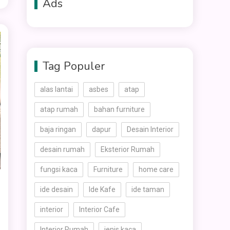
Ads
Tag Populer
alas lantai
asbes
atap
atap rumah
bahan furniture
baja ringan
dapur
Desain Interior
desain rumah
Eksterior Rumah
fungsi kaca
Furniture
home care
ide desain
Ide Kafe
ide taman
interior
Interior Cafe
Interior Rumah
jenis kaca