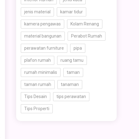
jenis material
kamar tidur
kamera pengawas
Kolam Renang
material bangunan
Perabot Rumah
perawatan furniture
pipa
plafon rumah
ruang tamu
rumah minimalis
taman
taman rumah
tanaman
Tips Desain
tips perawatan
Tips Properti