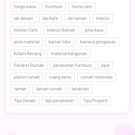
fungsi kaca
Furniture
home care
ide desain
Ide Kafe
ide taman
interior
Interior Cafe
Interior Rumah
jenis kaca
jenis material
kamar tidur
kamera pengawas
Kolam Renang
material bangunan
Perabot Rumah
perawatan furniture
pipa
plafon rumah
ruang tamu
rumah minimalis
taman
taman rumah
tanaman
Tips Desain
tips perawatan
Tips Properti