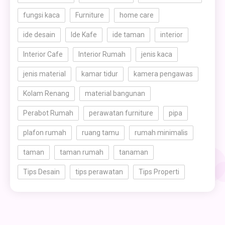
fungsi kaca
Furniture
home care
ide desain
Ide Kafe
ide taman
interior
Interior Cafe
Interior Rumah
jenis kaca
jenis material
kamar tidur
kamera pengawas
Kolam Renang
material bangunan
Perabot Rumah
perawatan furniture
pipa
plafon rumah
ruang tamu
rumah minimalis
taman
taman rumah
tanaman
Tips Desain
tips perawatan
Tips Properti