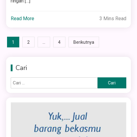
ringan […]
Read More
3 Mins Read
Paginasi
1
…
2
4
Berikutnya
pos
Cari
Cari
untuk: