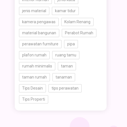
jenis material
kamar tidur
kamera pengawas
Kolam Renang
material bangunan
Perabot Rumah
perawatan furniture
pipa
plafon rumah
ruang tamu
rumah minimalis
taman
taman rumah
tanaman
Tips Desain
tips perawatan
Tips Properti