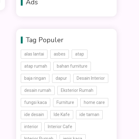
Ads
d
Tag Populer
alas lantai
asbes
atap
atap rumah
bahan furniture
baja ringan
dapur
Desain Interior
desain rumah
Eksterior Rumah
fungsi kaca
Furniture
home care
ide desain
Ide Kafe
ide taman
interior
Interior Cafe
Interior Rumah
jenis kaca