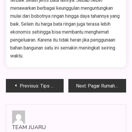
terbaik selain jenis bata lainnya. Sebab hebel
menawarkan berbagai keunggulan menguntungkan
mulai dari bobotnya ringan hingga daya tahannya yang
baik. Selain itu harga bata ringan juga terasa lebih
ekonomis sehingga bisa membantu menghemat
pengeluaran. Karena itu tidak heran jika penggunaan
bahan bangunan satu ini semakin meningkat seiring
waktu.
Navigasi
Previous:
Tips Memilih Warna Cat agar Hunian Selalu Membangkitkan Mood
Next:
Pagar Rumah Minimalis Modern yang Cocok untuk Hunian Masa Kini
pos
TEAM JUARU