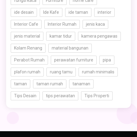
fungsi kaca
Furniture
home care
ide desain
Ide Kafe
ide taman
interior
Interior Cafe
Interior Rumah
jenis kaca
jenis material
kamar tidur
kamera pengawas
Kolam Renang
material bangunan
Perabot Rumah
perawatan furniture
pipa
plafon rumah
ruang tamu
rumah minimalis
taman
taman rumah
tanaman
Tips Desain
tips perawatan
Tips Properti