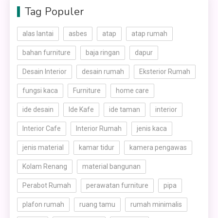
Tag Populer
alas lantai
asbes
atap
atap rumah
bahan furniture
baja ringan
dapur
Desain Interior
desain rumah
Eksterior Rumah
fungsi kaca
Furniture
home care
ide desain
Ide Kafe
ide taman
interior
Interior Cafe
Interior Rumah
jenis kaca
jenis material
kamar tidur
kamera pengawas
Kolam Renang
material bangunan
Perabot Rumah
perawatan furniture
pipa
plafon rumah
ruang tamu
rumah minimalis