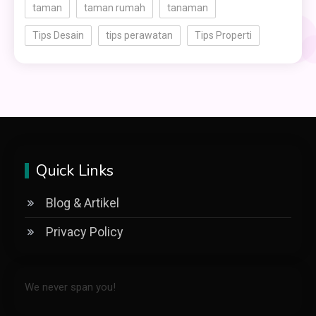
taman
taman rumah
tanaman
Tips Desain
tips perawatan
Tips Properti
Quick Links
Blog & Artikel
Privacy Policy
We never span you!