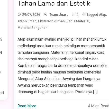
Tahan Lama dan Estetik
0
Tagged
,
29/07/2026
Team Juaru
Atap
,
,
,
Atap Rumah
Eksterior Rumah
Jenis Material
Material Bangunan
n
Atap aluminium awning menjadi pilihan menarik untuk
melindungi area luar rumah sekaligus mempercantik
yl
tampilan bangunan. Material ini terkenal ringan, kuat,
dan mampu menghadapi berbagai kondisi cuaca.
Kombinasi fungsi serta desain membuatnya semakin
s
diminati pada hunian maupun bangunan komersial.
Mengenal Atap Aluminium Awning dan Fungsinya
Awning merupakan pelindung tambahan yang
dipasang di bagian luar bangunan. Posisinya […]
ead
Read More
4 Mins Rea