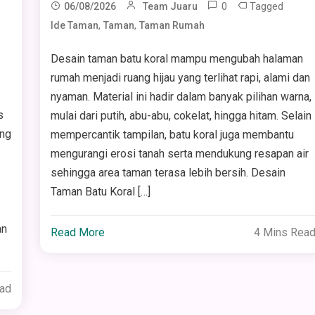
0
Tagged
06/08/2026
Team Juaru
,
,
Ide Taman
Taman
Taman Rumah
Desain taman batu koral mampu mengubah halaman
rumah menjadi ruang hijau yang terlihat rapi, alami dan
nyaman. Material ini hadir dalam banyak pilihan warna,
s
mulai dari putih, abu-abu, cokelat, hingga hitam. Selain
ang
mempercantik tampilan, batu koral juga membantu
mengurangi erosi tanah serta mendukung resapan air
sehingga area taman terasa lebih bersih. Desain
Taman Batu Koral […]
an
Read More
4 Mins Rea
ead