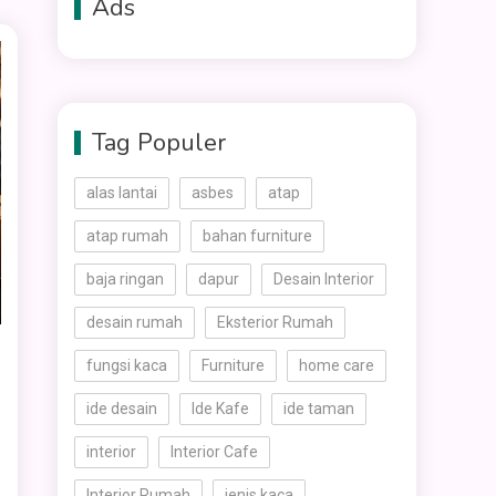
Ads
Tag Populer
alas lantai
asbes
atap
atap rumah
bahan furniture
baja ringan
dapur
Desain Interior
desain rumah
Eksterior Rumah
fungsi kaca
Furniture
home care
ide desain
Ide Kafe
ide taman
interior
Interior Cafe
Interior Rumah
jenis kaca