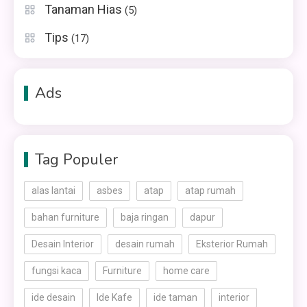
Tanaman Hias
(5)
Tips
(17)
Ads
Tag Populer
alas lantai
asbes
atap
atap rumah
bahan furniture
baja ringan
dapur
Desain Interior
desain rumah
Eksterior Rumah
fungsi kaca
Furniture
home care
ide desain
Ide Kafe
ide taman
interior