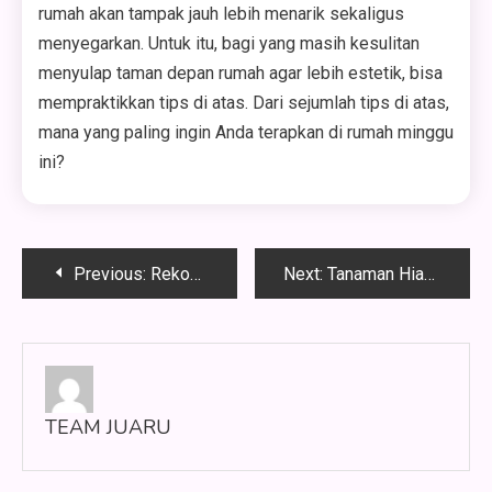
rumah akan tampak jauh lebih menarik sekaligus
menyegarkan. Untuk itu, bagi yang masih kesulitan
menyulap taman depan rumah agar lebih estetik, bisa
mempraktikkan tips di atas. Dari sejumlah tips di atas,
mana yang paling ingin Anda terapkan di rumah minggu
ini?
Navigasi
Previous:
Rekomendasi Perabot Outdoor Tahan Cuaca untuk Hunian Modern
Next:
Tanaman Hias untuk Vertical Garden yang Cantik Mudah Dirawat
pos
TEAM JUARU