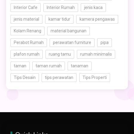
Interior Cafe
Interior Rumah
jenis kaca
jenis material
kamar tidur
kamera pengawas
Kolam Renang
material bangunan
Perabot Rumah
perawatan furniture
pipa
plafon rumah
ruang tamu
rumah minimalis
taman
taman rumah
tanaman
Tips Desain
tips perawatan
Tips Properti