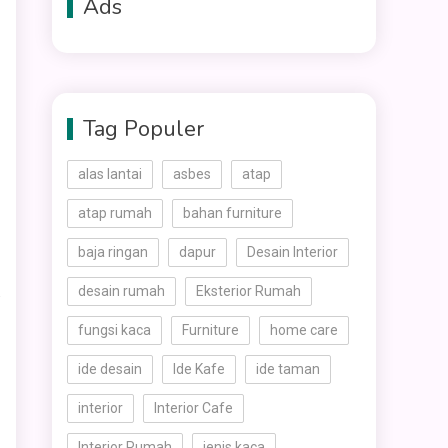
Ads
Tag Populer
alas lantai
asbes
atap
atap rumah
bahan furniture
baja ringan
dapur
Desain Interior
.
desain rumah
Eksterior Rumah
fungsi kaca
Furniture
home care
ide desain
Ide Kafe
ide taman
interior
Interior Cafe
Interior Rumah
jenis kaca