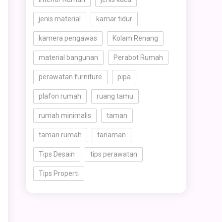
jenis material
kamar tidur
kamera pengawas
Kolam Renang
material bangunan
Perabot Rumah
perawatan furniture
pipa
plafon rumah
ruang tamu
rumah minimalis
taman
taman rumah
tanaman
Tips Desain
tips perawatan
Tips Properti