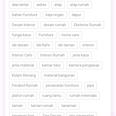
alas lantai
asbes
atap
atap rumah
bahan furniture
baja ringan
dapur
Desain Interior
desain rumah
Eksterior Rumah
fungsi kaca
Furniture
home care
ide desain
Ide Kafe
ide taman
interior
Interior Cafe
Interior Rumah
jenis kaca
jenis material
kamar tidur
kamera pengawas
Kolam Renang
material bangunan
Perabot Rumah
perawatan furniture
pipa
plafon rumah
ruang tamu
rumah minimalis
taman
taman rumah
tanaman
tanaman hias
Tips Desain
tips perawatan