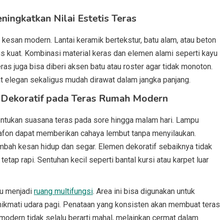
ingkatkan Nilai Estetis Teras
san modern. Lantai keramik bertekstur, batu alam, atau beton
us kuat. Kombinasi material keras dan elemen alami seperti kayu
ras juga bisa diberi aksen batu atau roster agar tidak monoton.
at elegan sekaligus mudah dirawat dalam jangka panjang.
 Dekoratif pada Teras Rumah Modern
ntukan suasana teras pada sore hingga malam hari. Lampu
lafon dapat memberikan cahaya lembut tanpa menyilaukan.
bah kesan hidup dan segar. Elemen dekoratif sebaiknya tidak
etap rapi. Sentuhan kecil seperti bantal kursi atau karpet luar
u menjadi
ruang multifungsi
. Area ini bisa digunakan untuk
nikmati udara pagi. Penataan yang konsisten akan membuat teras
odern tidak selalu berarti mahal, melainkan cermat dalam