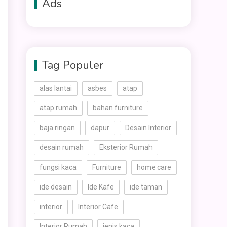
Ads
Tag Populer
alas lantai
asbes
atap
atap rumah
bahan furniture
baja ringan
dapur
Desain Interior
desain rumah
Eksterior Rumah
fungsi kaca
Furniture
home care
ide desain
Ide Kafe
ide taman
interior
Interior Cafe
Interior Rumah
jenis kaca