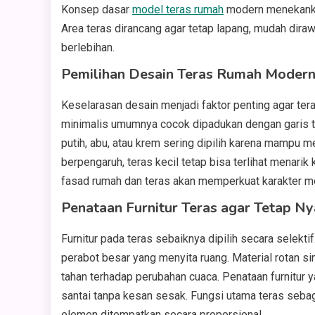
Konsep dasar
model teras rumah
modern menekankan
Area teras dirancang agar tetap lapang, mudah diraw
berlebihan.
Pemilihan Desain Teras Rumah Modern
Keselarasan desain menjadi faktor penting agar ter
minimalis umumnya cocok dipadukan dengan garis t
putih, abu, atau krem sering dipilih karena mampu 
berpengaruh, teras kecil tetap bisa terlihat menarik
fasad rumah dan teras akan memperkuat karakter m
Penataan Furnitur Teras agar Tetap N
Furnitur pada teras sebaiknya dipilih secara selekti
perabot besar yang menyita ruang. Material rotan sin
tahan terhadap perubahan cuaca. Penataan furnitu
santai tanpa kesan sesak. Fungsi utama teras sebag
elemen ditempatkan secara proporsional.