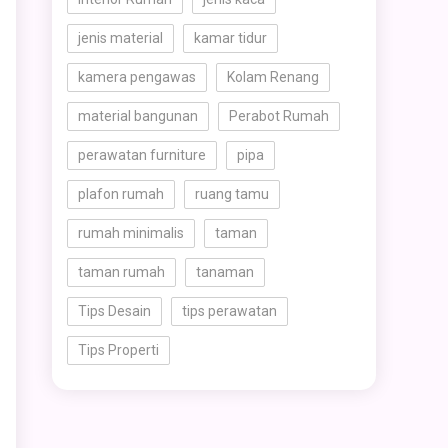
jenis material
kamar tidur
kamera pengawas
Kolam Renang
material bangunan
Perabot Rumah
perawatan furniture
pipa
plafon rumah
ruang tamu
rumah minimalis
taman
taman rumah
tanaman
Tips Desain
tips perawatan
Tips Properti