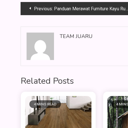
Navigasi
Previous:
Panduan Merawat Furniture Kayu Rumah agar Tahan Lama
pos
TEAM JUARU
Related Posts
4 MINS READ
4 MIN