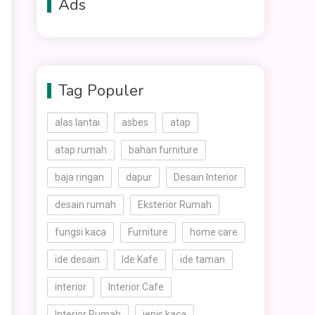
Ads
Tag Populer
alas lantai
asbes
atap
atap rumah
bahan furniture
baja ringan
dapur
Desain Interior
desain rumah
Eksterior Rumah
fungsi kaca
Furniture
home care
ide desain
Ide Kafe
ide taman
interior
Interior Cafe
Interior Rumah
jenis kaca