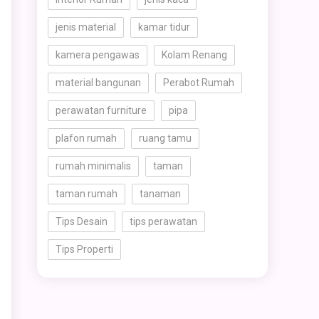
jenis material
kamar tidur
kamera pengawas
Kolam Renang
material bangunan
Perabot Rumah
perawatan furniture
pipa
plafon rumah
ruang tamu
rumah minimalis
taman
taman rumah
tanaman
Tips Desain
tips perawatan
Tips Properti