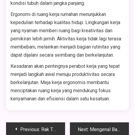
kondisi tubuh dalam jangka panjang.
Ergonomi di ruang kerja rumahan menunjukkan
kepedulian terhadap kualitas hidup. Lingkungan kerja
yang nyaman memberi ruang bagi kreativitas dan
pemikiran lebih jernih. Aktivitas kerja tidak lagi terasa
membebani, melainkan menjadi bagian rutinitas yang
dapat dijalani secara seimbang dan berkelanjutan.
Kesadaran akan pentingnya perabot kerja yang tepat
menjadi langkah awal menuju produktivitas secara
berkelanjutan. Meja kerja ergonomis membantu
menciptakan ruang kerja yang mendukung fokus
kenyamanan dan efisiensi dalam satu kesatuan.
Navigasi
Previous:
Rak TV Gantung yang yang Minimalis dan Estetik
Next:
Mengenal Baja Ringan Sebagai Material Unggul Konstruksi Bangunan