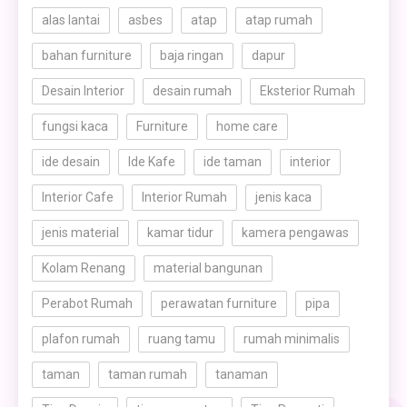
alas lantai
asbes
atap
atap rumah
bahan furniture
baja ringan
dapur
Desain Interior
desain rumah
Eksterior Rumah
fungsi kaca
Furniture
home care
ide desain
Ide Kafe
ide taman
interior
Interior Cafe
Interior Rumah
jenis kaca
jenis material
kamar tidur
kamera pengawas
Kolam Renang
material bangunan
Perabot Rumah
perawatan furniture
pipa
plafon rumah
ruang tamu
rumah minimalis
taman
taman rumah
tanaman