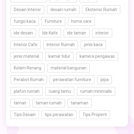
Desain Interior
desain rumah
Eksterior Rumah
fungsi kaca
Furniture
home care
ide desain
Ide Kafe
ide taman
interior
Interior Cafe
Interior Rumah
jenis kaca
jenis material
kamar tidur
kamera pengawas
Kolam Renang
material bangunan
Perabot Rumah
perawatan furniture
pipa
plafon rumah
ruang tamu
rumah minimalis
taman
taman rumah
tanaman
Tips Desain
tips perawatan
Tips Properti