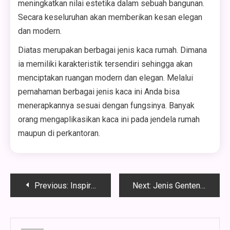
meningkatkan nilai estetika dalam sebuah bangunan.
Secara keseluruhan akan memberikan kesan elegan
dan modern.
Diatas merupakan berbagai jenis kaca rumah. Dimana
ia memiliki karakteristik tersendiri sehingga akan
menciptakan ruangan modern dan elegan. Melalui
pemahaman berbagai jenis kaca ini Anda bisa
menerapkannya sesuai dengan fungsinya. Banyak
orang mengaplikasikan kaca ini pada jendela rumah
maupun di perkantoran.
Navigasi
Previous:
Inspirasi Desain Air Mancur Taman Cantik di Rumah
Next:
Jenis Genteng Rumah yang Bagus dan Awet untuk Hunian Modern
pos