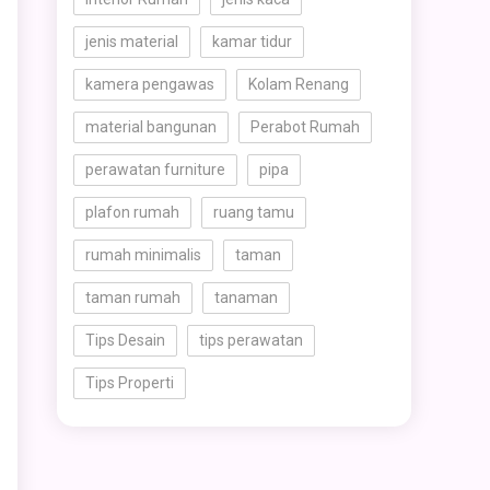
jenis material
kamar tidur
kamera pengawas
Kolam Renang
material bangunan
Perabot Rumah
perawatan furniture
pipa
plafon rumah
ruang tamu
rumah minimalis
taman
taman rumah
tanaman
Tips Desain
tips perawatan
Tips Properti