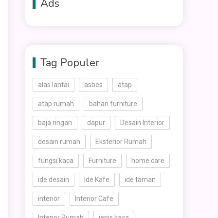
Ads
Tag Populer
alas lantai
asbes
atap
atap rumah
bahan furniture
baja ringan
dapur
Desain Interior
desain rumah
Eksterior Rumah
fungsi kaca
Furniture
home care
ide desain
Ide Kafe
ide taman
interior
Interior Cafe
Interior Rumah
jenis kaca