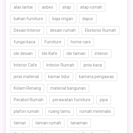
alas lantai
asbes
atap
atap rumah
bahan furniture
baja ringan
dapur
Desain Interior
desain rumah
Eksterior Rumah
fungsi kaca
Furniture
home care
ide desain
Ide Kafe
ide taman
interior
Interior Cafe
Interior Rumah
jenis kaca
jenis material
kamar tidur
kamera pengawas
Kolam Renang
material bangunan
Perabot Rumah
perawatan furniture
pipa
plafon rumah
ruang tamu
rumah minimalis
taman
taman rumah
tanaman