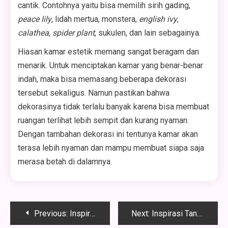
cantik. Contohnya yaitu bisa memilih sirih gading,
peace lily
, lidah mertua, monstera,
english ivy
,
calathea
,
spider plant
, sukulen, dan lain sebagainya.
Hiasan kamar estetik memang sangat beragam dan
menarik. Untuk menciptakan kamar yang benar-benar
indah, maka bisa memasang beberapa dekorasi
tersebut sekaligus. Namun pastikan bahwa
dekorasinya tidak terlalu banyak karena bisa membuat
ruangan terlihat lebih sempit dan kurang nyaman.
Dengan tambahan dekorasi ini tentunya kamar akan
terasa lebih nyaman dan mampu membuat siapa saja
merasa betah di dalamnya.
Navigasi
Previous:
Inspirasi Desain Taman Pinggir Rumah Sempit, Namun Tetap Estetik
Next:
Inspirasi Tanaman untuk Taman Kering yang Indah di Rumah