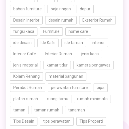
bahan furniture
baja ringan
dapur
Desain Interior
desain rumah
Eksterior Rumah
fungsi kaca
Furniture
home care
ide desain
Ide Kafe
ide taman
interior
Interior Cafe
Interior Rumah
jenis kaca
jenis material
kamar tidur
kamera pengawas
Kolam Renang
material bangunan
Perabot Rumah
perawatan furniture
pipa
plafon rumah
ruang tamu
rumah minimalis
taman
taman rumah
tanaman
Tips Desain
tips perawatan
Tips Properti