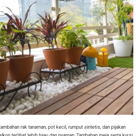
ambahan rak tanaman, pot kecil, rumput sintetis, dan pijakan
kon terlihat lebih hijau dan nyaman. Tambahan meja serta kursi