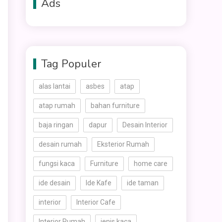
Ads
Tag Populer
alas lantai
asbes
atap
atap rumah
bahan furniture
baja ringan
dapur
Desain Interior
desain rumah
Eksterior Rumah
fungsi kaca
Furniture
home care
ide desain
Ide Kafe
ide taman
interior
Interior Cafe
Interior Rumah
jenis kaca