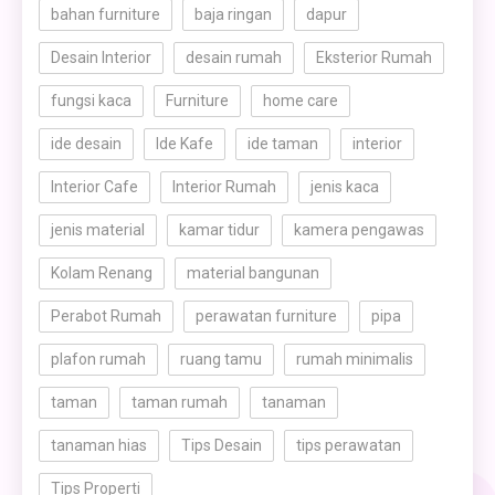
bahan furniture
baja ringan
dapur
Desain Interior
desain rumah
Eksterior Rumah
fungsi kaca
Furniture
home care
ide desain
Ide Kafe
ide taman
interior
Interior Cafe
Interior Rumah
jenis kaca
jenis material
kamar tidur
kamera pengawas
Kolam Renang
material bangunan
Perabot Rumah
perawatan furniture
pipa
plafon rumah
ruang tamu
rumah minimalis
taman
taman rumah
tanaman
tanaman hias
Tips Desain
tips perawatan
Tips Properti