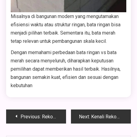
Misalnya di bangunan modern yang mengutamakan
efisiensi waktu atau struktur ringan, bata ringan bisa
menjadi pilihan terbaik. Sementara itu, bata merah
tetap relevan untuk pembangunan skala kecil.
Dengan memahami perbedaan bata ringan vs bata
merah secara menyeluruh, diharapkan keputusan
pemilihan dapat memberikan hasil terbaik. Hasilnya,
bangunan semakin kuat, efisien dan sesuai dengan
kebutuhan
Navigasi
Previous:
Rekomendasi Jenis-jenis Semen Terbaik dan Fungsinya dalam Konstruksi Bangunan
Next:
Kenali Rekomendasi Jenis Pipa Bangunan Terbaik dan Berkualitas
pos