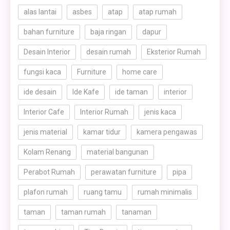
alas lantai
asbes
atap
atap rumah
bahan furniture
baja ringan
dapur
Desain Interior
desain rumah
Eksterior Rumah
fungsi kaca
Furniture
home care
ide desain
Ide Kafe
ide taman
interior
Interior Cafe
Interior Rumah
jenis kaca
jenis material
kamar tidur
kamera pengawas
Kolam Renang
material bangunan
Perabot Rumah
perawatan furniture
pipa
plafon rumah
ruang tamu
rumah minimalis
taman
taman rumah
tanaman