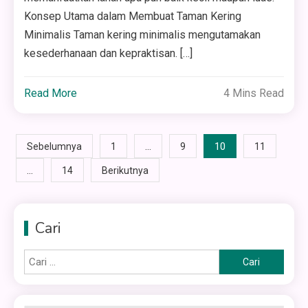
Konsep Utama dalam Membuat Taman Kering
Minimalis Taman kering minimalis mengutamakan
kesederhanaan dan kepraktisan. […]
Read More
4 Mins Read
Paginasi
…
10
Sebelumnya
1
9
11
…
14
Berikutnya
pos
Cari
Cari
untuk: