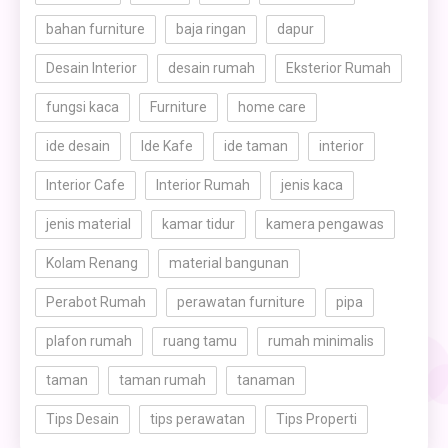
bahan furniture
baja ringan
dapur
Desain Interior
desain rumah
Eksterior Rumah
fungsi kaca
Furniture
home care
ide desain
Ide Kafe
ide taman
interior
Interior Cafe
Interior Rumah
jenis kaca
jenis material
kamar tidur
kamera pengawas
Kolam Renang
material bangunan
Perabot Rumah
perawatan furniture
pipa
plafon rumah
ruang tamu
rumah minimalis
taman
taman rumah
tanaman
Tips Desain
tips perawatan
Tips Properti